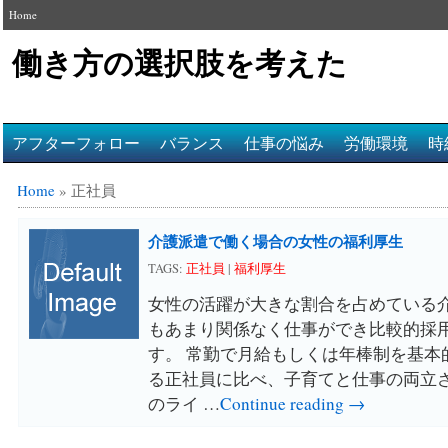
Home
働き方の選択肢を考えた
アフターフォロー
バランス
仕事の悩み
労働環境
時
Home
»
正社員
介護派遣で働く場合の女性の福利厚生
TAGS:
正社員
|
福利厚生
女性の活躍が大きな割合を占めている
もあまり関係なく仕事ができ比較的採
す。 常勤で月給もしくは年棒制を基本
る正社員に比べ、子育てと仕事の両立
のライ …
Continue reading →